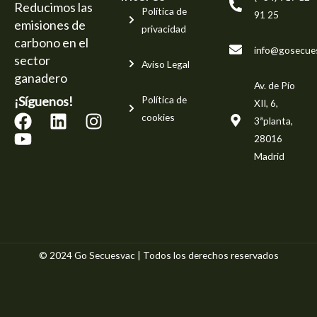
Reducimos las
Política de
91 25
emisiones de
privacidad
carbono en el
info@gosecue
sector
Aviso Legal
ganadero
Av. de Pío
¡Síguenos!
Política de
XII, 6,
F
Y
L
I
cookies
3ªplanta,
a
o
i
n
28016
c
u
n
s
Madrid
e
t
k
t
b
u
e
a
o
b
d
g
o
e
i
r
k
n
a
© 2024 Go Secuesvac | Todos los derechos reservados
m